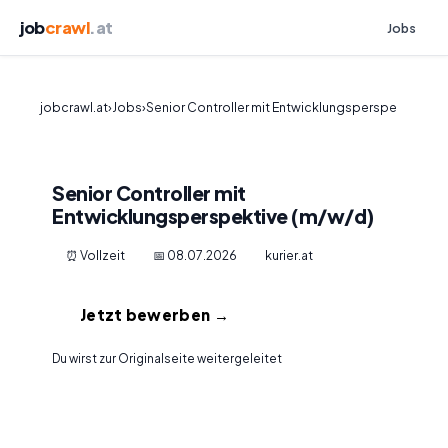
job
crawl
.at
Jobs
jobcrawl.at
›
Jobs
›
Senior Controller mit Entwicklungsperspe
Senior Controller mit
Entwicklungsperspektive (m/w/d)
⏰ Vollzeit
📅 08.07.2026
kurier.at
Jetzt bewerben →
Du wirst zur Originalseite weitergeleitet