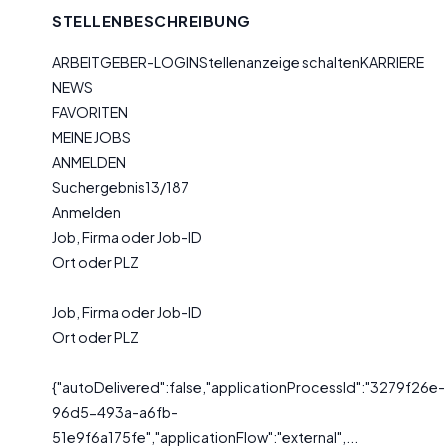
STELLENBESCHREIBUNG
ARBEITGEBER-LOGINStellenanzeige schaltenKARRIERE
NEWS
FAVORITEN
MEINE JOBS
ANMELDEN
Suchergebnis13/187
Anmelden
Job, Firma oder Job-ID
Ort oder PLZ
Job, Firma oder Job-ID
Ort oder PLZ
{"autoDelivered":false,"applicationProcessId":"3279f26e-
96d5-493a-a6fb-
51e9f6a175fe","applicationFlow":"external",...