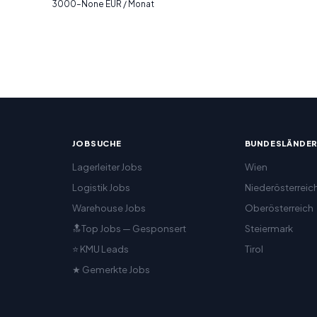
3000–None EUR / Monat
JOBSUCHE
BUNDESLÄNDE
Lagerleiter Jobs
Wien
Logistik Jobs
Niederösterreic
Warehouse Jobs
Oberösterreich
🔝Top Jobs — Gesponsert
Steiermark
⭐ KMU Leads
Tirol
★ Gemerkte Jobs