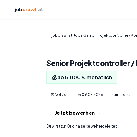
job
crawl
.at
jobcrawl.at
›
Jobs
›
Senior Projektcontroller / K
Senior Projektcontroller 
💰 ab 5.000 € monatlich
⏰ Vollzeit
📅 09.07.2026
karriere.at
Jetzt bewerben →
Du wirst zur Originalseite weitergeleitet