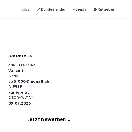
Jobs
📍 Bundesländer
⭐ Leads
📝 Ratgeber
JOB DETAILS
ANSTELLUNGSART
Vollzeit
GEHALT
ab 5.000 € monatlich
QUELLE
karriere.at
GECRAWLT AM
09.07.2026
Jetzt bewerben →