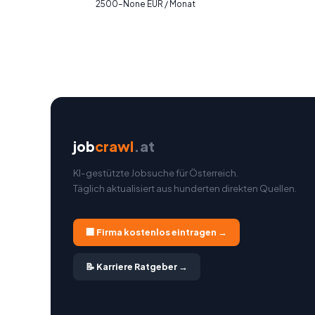
2500–None EUR / Monat
job
crawl
.at
KI-gestützte Jobsuche für Österreich.
Täglich aktualisiert aus hunderten direkten Quellen.
🏢 Firma kostenlos eintragen →
📝 Karriere Ratgeber →