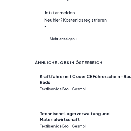
Jetzt anmelden
Neu hier? Kostenlos registrieren
* ...
Mehr anzeigen ↓
ÄHNLICHE JOBS IN ÖSTERREICH
Kraftfahrer mit C oder CE Führerschein – Ra
Rads
Textilservice Brolli GesmbH
Technische Lagerverwaltung und
Materialwirtschaft
Textilservice Brolli GesmbH