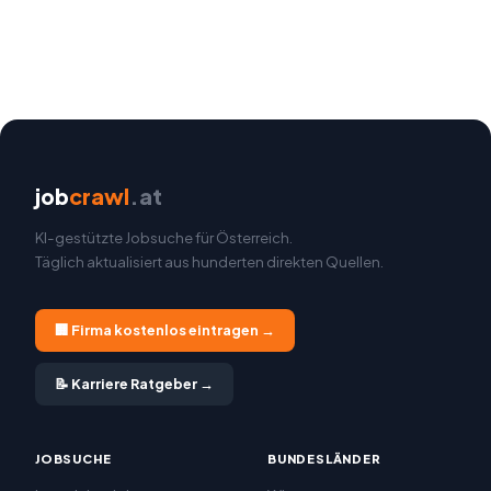
job
crawl
.at
KI-gestützte Jobsuche für Österreich.
Täglich aktualisiert aus hunderten direkten Quellen.
🏢 Firma kostenlos eintragen →
📝 Karriere Ratgeber →
JOBSUCHE
BUNDESLÄNDER