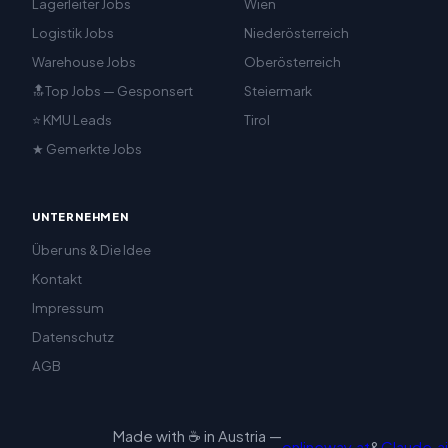
Lagerleiter Jobs
Wien
Logistik Jobs
Niederösterreich
Warehouse Jobs
Oberösterreich
🔝Top Jobs — Gesponsert
Steiermark
⭐ KMU Leads
Tirol
★ Gemerkte Jobs
UNTERNEHMEN
Über uns & Die Idee
Kontakt
Impressum
Datenschutz
AGB
Made with ☕ in Austria —
onlineway.at
&
Claude.ai