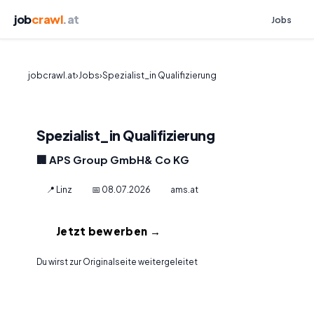
job
crawl
.at
Jobs
jobcrawl.at
›
Jobs
›
Spezialist_in Qualifizierung
Spezialist_in Qualifizierung
🏢 APS Group GmbH& Co KG
📍 Linz
📅 08.07.2026
ams.at
Jetzt bewerben →
Du wirst zur Originalseite weitergeleitet