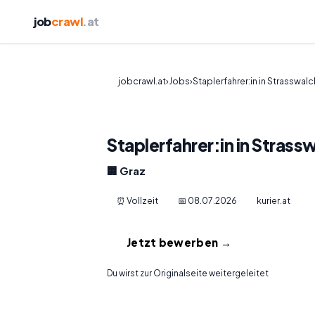
job
crawl
.at
jobcrawl.at
›
Jobs
›
Staplerfahrer:in in Strasswalc
Staplerfahrer:in in Stras
🏢 Graz
⏰ Vollzeit
📅 08.07.2026
kurier.at
Jetzt bewerben →
Du wirst zur Originalseite weitergeleitet