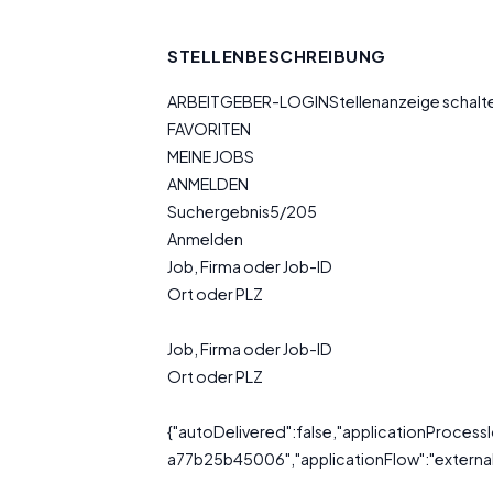
STELLENBESCHREIBUNG
ARBEITGEBER-LOGINStellenanzeige schal
FAVORITEN
MEINE JOBS
ANMELDEN
Suchergebnis5/205
Anmelden
Job, Firma oder Job-ID
Ort oder PLZ
Job, Firma oder Job-ID
Ort oder PLZ
{"autoDelivered":false,"applicationProce
a77b25b45006","applicationFlow":"external"