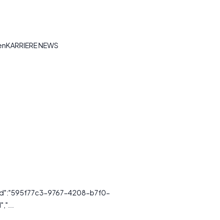
tenKARRIERE NEWS
ssId":"595f77c3-9767-4208-b7f0-
,"...