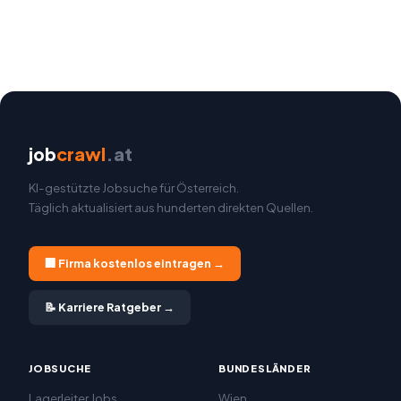
job
crawl
.at
KI-gestützte Jobsuche für Österreich.
Täglich aktualisiert aus hunderten direkten Quellen.
🏢 Firma kostenlos eintragen →
📝 Karriere Ratgeber →
JOBSUCHE
BUNDESLÄNDER
Lagerleiter Jobs
Wien