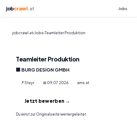
job
crawl
.at
Jobs
jobcrawl.at
›
Jobs
›
Teamleiter Produktion
Teamleiter Produktion
🏢 BURG DESIGN GMBH
📍 Steyr
📅 09.07.2026
ams.at
Jetzt bewerben →
Du wirst zur Originalseite weitergeleitet