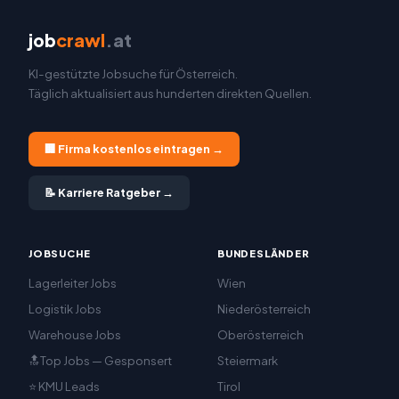
job
crawl
.at
KI-gestützte Jobsuche für Österreich.
Täglich aktualisiert aus hunderten direkten Quellen.
🏢 Firma kostenlos eintragen →
📝 Karriere Ratgeber →
JOBSUCHE
BUNDESLÄNDER
Lagerleiter Jobs
Wien
Logistik Jobs
Niederösterreich
Warehouse Jobs
Oberösterreich
🔝Top Jobs — Gesponsert
Steiermark
⭐ KMU Leads
Tirol