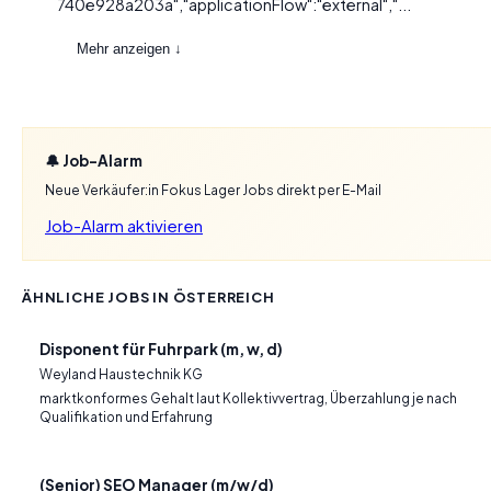
740e928a203a","applicationFlow":"external","...
Mehr anzeigen ↓
🔔 Job-Alarm
Neue Verkäufer:in Fokus Lager Jobs direkt per E-Mail
Job-Alarm aktivieren
ÄHNLICHE JOBS IN ÖSTERREICH
Disponent für Fuhrpark (m, w, d)
Weyland Haustechnik KG
marktkonformes Gehalt laut Kollektivvertrag, Überzahlung je nach
Qualifikation und Erfahrung
(Senior) SEO Manager (m/w/d)