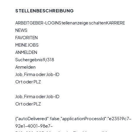
STELLENBESCHREIBUNG
ARBEITGEBER-LOGINStellenanzeige schaltenKARRIERE
NEWS
FAVORITEN
MEINE JOBS
ANMELDEN
Suchergebnis9/318
Anmelden
Job, Firma oder Job-ID
Ort oder PLZ
Job, Firma oder Job-ID
Ort oder PLZ
{"autoDelivered":false,"applicationProcessId":"e23519c7-
92e1-4001-98e7-