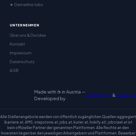
★ Gemerkte Jobs
UNTERNEHMEN
Über uns & Die Idee
Kontakt
Impressum
Datenschutz
AGB
Made with ☕ in Austria —
onlineway.at
&
Claude.ai
Developed by
Alle Stellenangebote werden von öffentlich zugänglichen Quellen aggregiert
(karriere.at, AMS, stepstone.at, jobs.at, kurier.at, hokify.at). jobcrawl.at ist
kein offizieller Partner der genannten Plattformen. Alle Rechte an den
Inseraten liegen bei den jeweiligen Arbeitgebern und Plattformen. Bewerber