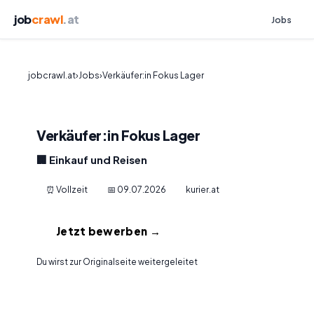
job
crawl
.at
Jobs
jobcrawl.at
›
Jobs
›
Verkäufer:in Fokus Lager
Verkäufer:in Fokus Lager
🏢 Einkauf und Reisen
⏰ Vollzeit
📅 09.07.2026
kurier.at
Jetzt bewerben →
Du wirst zur Originalseite weitergeleitet