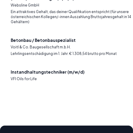
Websline GmbH
Ein attraktives Gehalt, das deiner Qualifikation entspricht (für unsere
österreichischen Kollegen/-innen Auszahlung Bruttojahresgehalt in 14
Gehältern)
Betonbau / Betonbauspezialist
Voitl & Co. Baugesellschaft m.b.H.
Lehrlingsentschädigung im 1. Jahr: € 1.308,54 brutto pro Monat
Instandhaltungstechniker (m/w/d)
VFI Oils for Life