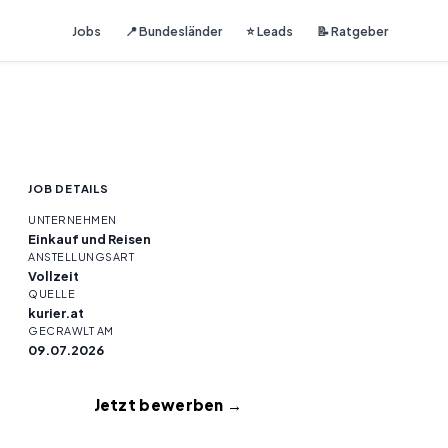
Jobs
📍 Bundesländer
⭐ Leads
📝 Ratgeber
JOB DETAILS
UNTERNEHMEN
Einkauf und Reisen
ANSTELLUNGSART
Vollzeit
QUELLE
kurier.at
GECRAWLT AM
09.07.2026
Jetzt bewerben →