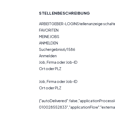
STELLENBESCHREIBUNG
ARBEITGEBER-LOGINStellenanzeige schal
FAVORITEN
MEINE JOBS
ANMELDEN
Suchergebnis6/1586
Anmelden
Job, Firma oder Job-ID
Ort oder PLZ
Job, Firma oder Job-ID
Ort oder PLZ
{"autoDelivered":false,"applicationProces
010028552833","applicationFlow":"external"