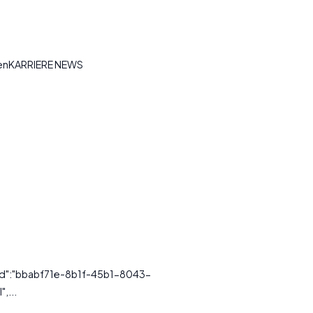
tenKARRIERE NEWS
sId":"bbabf71e-8b1f-45b1-8043-
,...