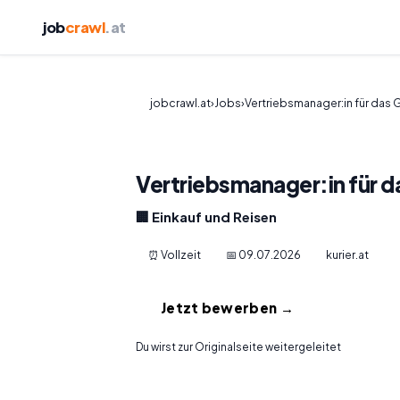
job
crawl
.at
jobcrawl.at
›
Jobs
›
Vertriebsmanager:in für das 
Vertriebsmanager:in für 
🏢 Einkauf und Reisen
⏰ Vollzeit
📅 09.07.2026
kurier.at
Jetzt bewerben →
Du wirst zur Originalseite weitergeleitet