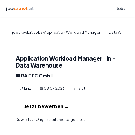
job
crawl
.at
Jobs
jobcrawl.at
›
Jobs
›
Application Workload Manager_in - Data W
Application Workload Manager_in -
Data Warehouse
🏢 RAITEC GmbH
📍 Linz
📅 08.07.2026
ams.at
Jetzt bewerben →
Du wirst zur Originalseite weitergeleitet