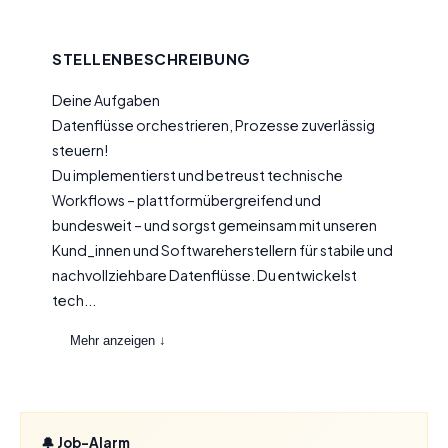
STELLENBESCHREIBUNG
Deine Aufgaben
Datenflüsse orchestrieren, Prozesse zuverlässig
steuern!
Du implementierst und betreust technische
Workflows – plattformübergreifend und
bundesweit – und sorgst gemeinsam mit unseren
Kund_innen und Softwareherstellern für stabile und
nachvollziehbare Datenflüsse. Du entwickelst
tech...
Mehr anzeigen ↓
🔔 Job-Alarm