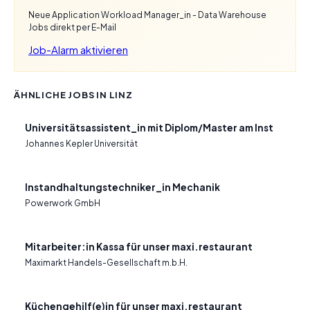
Neue Application Workload Manager_in - Data Warehouse
Jobs direkt per E-Mail
Job-Alarm aktivieren
ÄHNLICHE JOBS IN LINZ
Universitätsassistent_in mit Diplom/Master am Inst
Johannes Kepler Universität
Instandhaltungstechniker_in Mechanik
Powerwork GmbH
Mitarbeiter:in Kassa für unser maxi.restaurant
Maximarkt Handels-Gesellschaft m.b.H.
Küchengehilf(e)in für unser maxi.restaurant