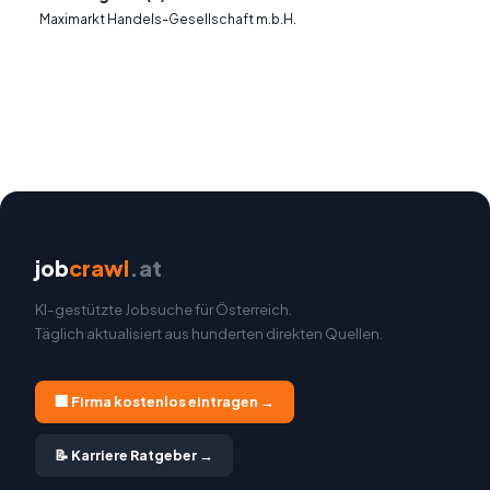
Maximarkt Handels-Gesellschaft m.b.H.
job
crawl
.at
KI-gestützte Jobsuche für Österreich.
Täglich aktualisiert aus hunderten direkten Quellen.
🏢 Firma kostenlos eintragen →
📝 Karriere Ratgeber →